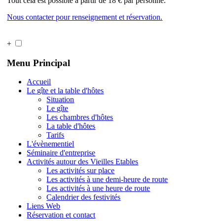
Tout cela est possible à partir de 18 € par personne.
Nous contacter pour renseignement et réservation.
+
Menu Principal
Accueil
Le gîte et la table d'hôtes
Situation
Le gîte
Les chambres d'hôtes
La table d'hôtes
Tarifs
L'évènementiel
Séminaire d'entreprise
Activités autour des Vieilles Etables
Les activités sur place
Les activités à une demi-heure de route
Les activités à une heure de route
Calendrier des festivités
Liens Web
Réservation et contact